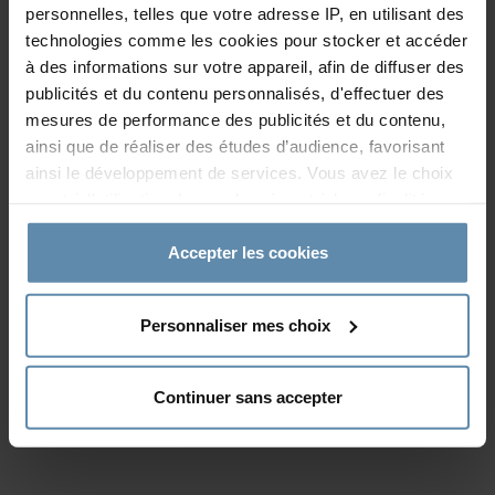
personnelles, telles que votre adresse IP, en utilisant des
Nos actualités
technologies comme les cookies pour stocker et accéder
Revendeurs
à des informations sur votre appareil, afin de diffuser des
publicités et du contenu personnalisés, d'effectuer des
mesures de performance des publicités et du contenu,
ainsi que de réaliser des études d’audience, favorisant
Solutions
ainsi le développement de services. Vous avez le choix
quant à l'utilisation de vos données et à leurs finalités.
Gard Planification
Vous pouvez modifier ou retirer votre consentement à
Gard Mobile
tout moment en consultant la Déclaration relative aux
Accepter les cookies
Gard Web
cookies ou en cliquant sur l'icône de confidentialité.
Main Courante Electronique
Personnaliser mes choix
Si vous le permettez, nous aimerions également :
Collecter des informations sur votre localisation
Support
géographique qui peuvent être précises à plusieurs
Continuer sans accepter
Support logiciel
mètres près
Télémaintenance
Identifier votre appareil en l'analysant activement
pour en relever les caractéristiques spécifiques
(empreintes digitales).