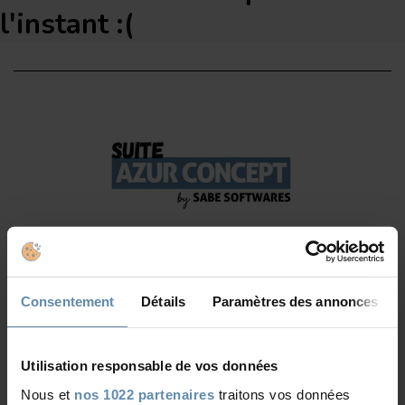
l'instant :(
Consentement
Détails
Paramètres des annonces
Utilisation responsable de vos données
Société
Nous et
nos 1022 partenaires
traitons vos données
À propos